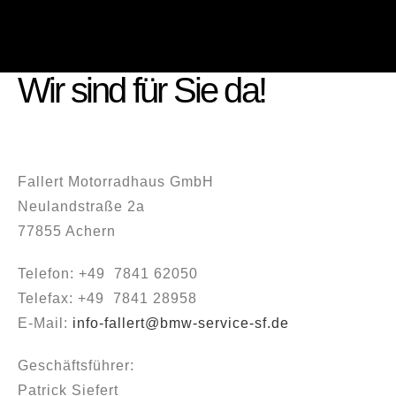
Wir sind für Sie da!
Fallert Motorradhaus GmbH
Neulandstraße 2a
77855 Achern
Telefon: +49 7841 62050
Telefax: +49 7841 28958
E-Mail:
info-fallert@bmw-service-sf.de
Geschäftsführer:
Patrick Siefert