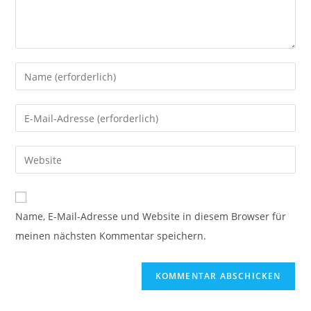
Gib
deinen
Namen
Gib
oder
deine
Benutzernamen
E-
Gib
zum
Mail-
deine
Kommentieren
Adresse
Website-
ein
zum
URL
Name, E-Mail-Adresse und Website in diesem Browser für
Kommentieren
ein
meinen nächsten Kommentar speichern.
ein
(optional)