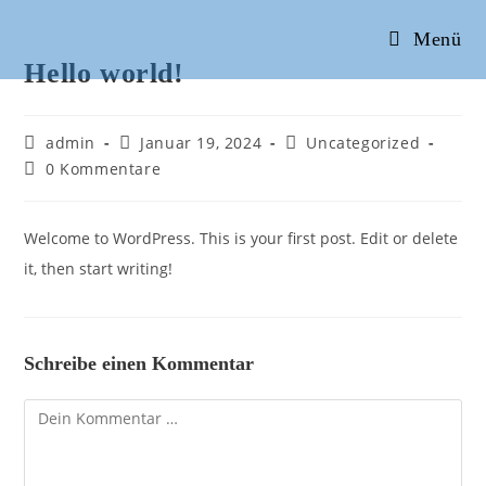
Zum
Menü
Inhalt
Hello world!
springen
Beitrags-
Beitrag
Beitrags-
admin
Januar 19, 2024
Uncategorized
Autor:
veröffentlicht:
Kategorie:
Beitrags-
0 Kommentare
Kommentare:
Welcome to WordPress. This is your first post. Edit or delete
it, then start writing!
Schreibe einen Kommentar
Kommentar